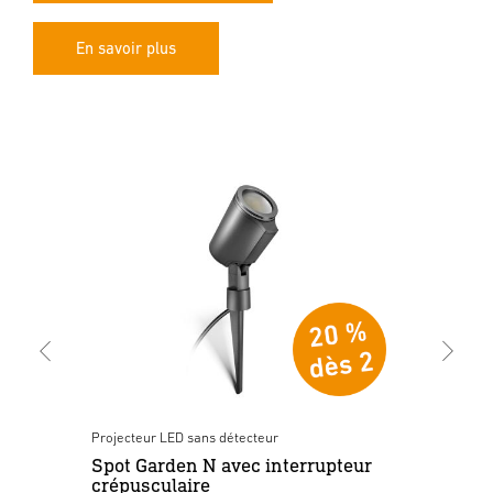
En savoir plus
Projecteur LED sans détecteur
Pro
Spot Garden N avec interrupteur
Sp
crépusculaire
mo