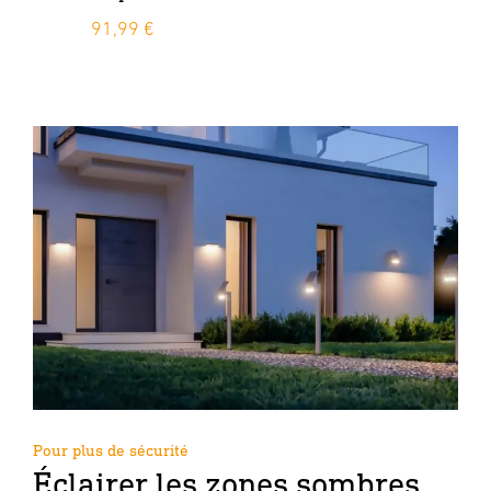
91,99 €
14
Pour plus de sécurité
Éclairer les zones sombres