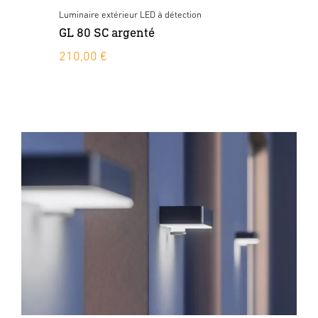
Luminaire extérieur LED à détection
Lum
GL 80 SC argenté
GL
210,00 €
21