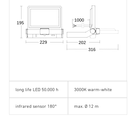
1000
195
229
202
316
long life LED 50.000 h
3000K warm-white
infrared sensor 180°
max. Ø 12 m