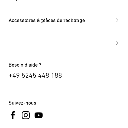
Luminaires intelligents
Sources lumineuses
Détecteurs de mouvement extérieurs
Luminaires solaires
Autres
Détecteurs de mouvement intérieurs
Accessoires & pièces de rechange
Appliques Up & Down
24V accessoires
Interrupteurs crépusculaires
Numéros de maison lumineux
Bornes lumineuses
Besoin d'aide ?
+49 5245 448 188
Suivez-nous