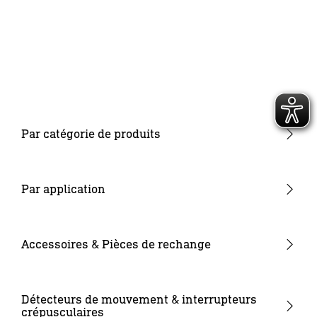
Par catégorie de produits
Nouveautés
Système d'éclairage de jardin 24V
Par application
Appliques & Plafonniers
Jardin & terrasse
Projecteurs & Spots
Entrée de la maison
Accessoires & Pièces de rechange
Luminaires intérieurs
Cour & entrée
Verrines de rechange
Luminaires à caméra
Supports muraux d'angles
Détecteurs de mouvement & interrupteurs
crépusculaires