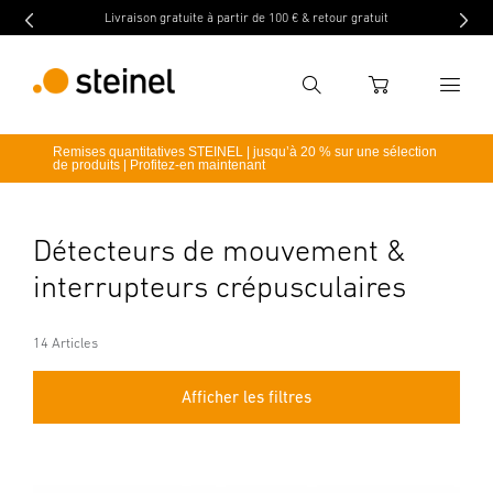
Livraison gratuite à partir de 100 € & retour gratuit
Recherche
WARENKORB
Remises quantitatives STEINEL | jusqu’à 20 % sur une sélection
de produits | Profitez-en maintenant
Entrer critère de recherche
Recherche
Détecteurs de mouvement &
interrupteurs crépusculaires
14 Articles
Afficher les filtres