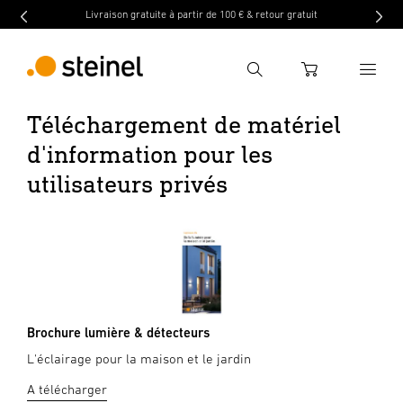
Livraison gratuite à partir de 100 € & retour gratuit
Recherche
WARENKORB
Téléchargement de matériel
d'information pour les
Entrer critère de recherche
Recherche
utilisateurs privés
Brochure lumière & détecteurs
L'éclairage pour la maison et le jardin
A télécharger