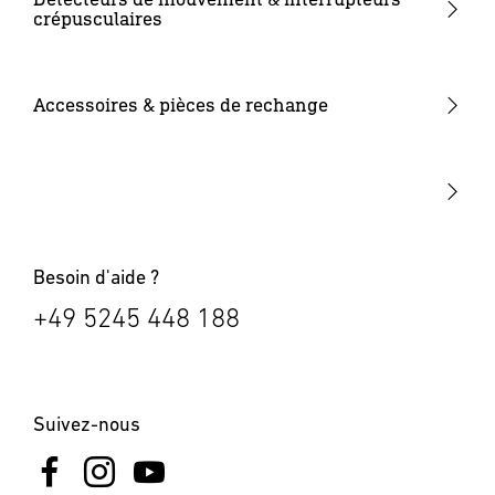
crépusculaires
Luminaires intelligents
Sources lumineuses
Détecteurs de mouvement extérieurs
Luminaires solaires
Autres
Détecteurs de mouvement intérieurs
Accessoires & pièces de rechange
Appliques Up & Down
24V accessoires
Interrupteurs crépusculaires
Numéros de maison lumineux
Bornes lumineuses
Besoin d'aide ?
+49 5245 448 188
Suivez-nous