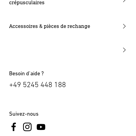
crépusculaires
Luminaires intelligents
Sources lumineuses
Détecteurs de mouvement extérieurs
Luminaires solaires
Autres
Détecteurs de mouvement intérieurs
Accessoires & pièces de rechange
Appliques Up & Down
24V accessoires
Interrupteurs crépusculaires
Numéros de maison lumineux
Bornes lumineuses
Besoin d'aide ?
+49 5245 448 188
Suivez-nous