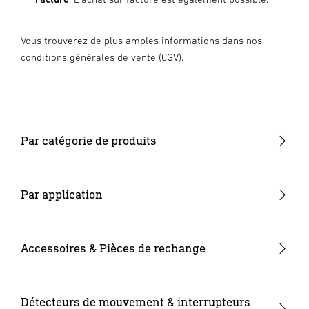
Vous trouverez de plus amples informations dans nos
conditions générales de vente (CGV).
Par catégorie de produits
Nouveautés
Système d'éclairage de jardin 24V
Par application
Appliques & Plafonniers
Jardin & terrasse
Projecteurs & Spots
Entrée de la maison
Accessoires & Pièces de rechange
Luminaires intérieurs
Cour & entrée
Verrines de rechange
Luminaires à caméra
Supports muraux d'angles
Détecteurs de mouvement & interrupteurs