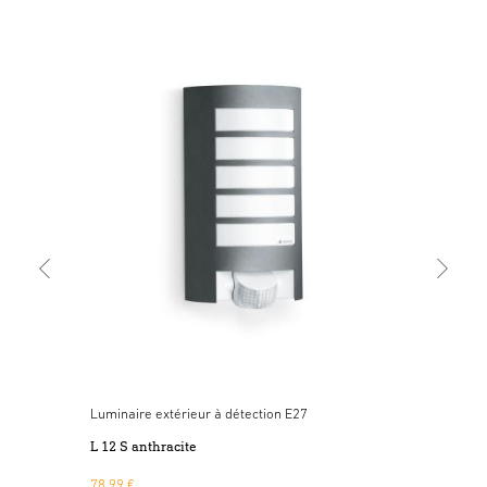
Lum
L 1 
53,
Luminaire extérieur à détection E27
L 12 S anthracite
78,99 €