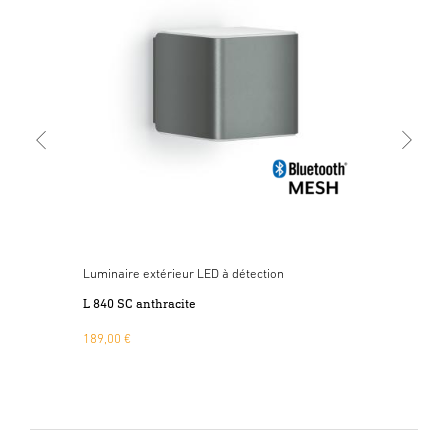
Luminaire extérieur LED à détection
Lum
L 840 SC anthracite
L 8
189,00 €
189