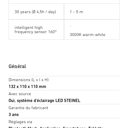
30 years (Ø 4,5h / day)
1 - 5 m
intelligent high
frequency sensor 160°
3000K warm-white
Général
Dimensions (L x l x H)
132 x 110 x 110 mm
Avec source
Oui, système d'éclairage LED STEINEL
Garantie du fabricant
3 ans
Réglages via