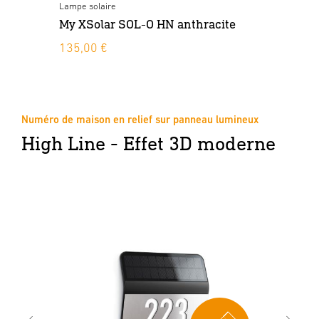
Lampe solaire
Lam
My XSolar SOL-O HN anthracite
My
135,00 €
12
Numéro de maison en relief sur panneau lumineux
High Line - Effet 3D moderne