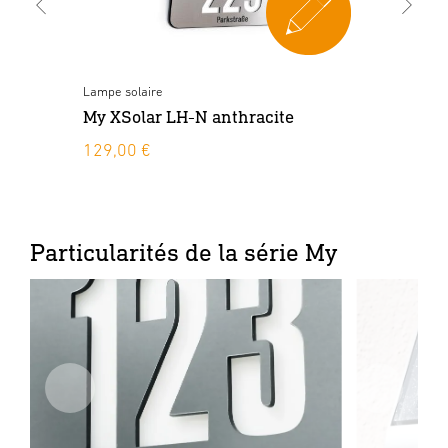
Lampe solaire
Lam
My XSolar LH-N anthracite
My
129,00 €
13
Particularités de la série My