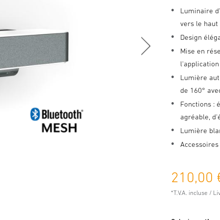
Luminaire d
vers le haut
Design élég
Mise en rése
l'applicatio
Lumière aut
de 160° ave
Fonctions : 
agréable, d'
Lumière bla
Accessoires
210,00 
*T.V.A. incluse / L