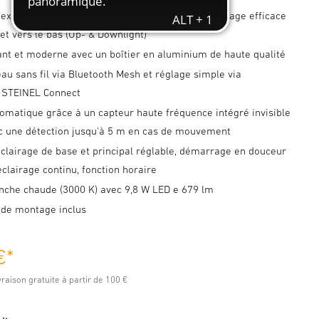
'extérieur avec détecteur de mouvement et éclairage efficace
 et vers le bas (Up- & Downlight)
ant et moderne avec un boîtier en aluminium de haute qualité
au sans fil via Bluetooth Mesh et réglage simple via
n STEINEL Connect
omatique grâce à un capteur haute fréquence intégré invisible
c une détection jusqu'à 5 m en cas de mouvement
éclairage de base et principal réglable, démarrage en douceur
éclairage continu, fonction horaire
nche chaude (3000 K) avec 9,8 W LED e 679 lm
 de montage inclus
€
*
ivraison gratuite à partir de 100 €