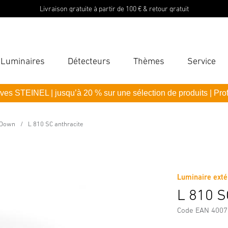
Livraison gratuite à partir de 100 € & retour gratuit
Luminaires
Détecteurs
Thèmes
Service
Ent
ves STEINEL | jusqu’à 20 % sur une sélection de produits | Pro
Reche
N
 Down
L 810 SC anthracite
Téléchargements
Consignes de Sécurité et Avertissement
M
Mot 
Luminaire exté
L 810 S
Code EAN 400