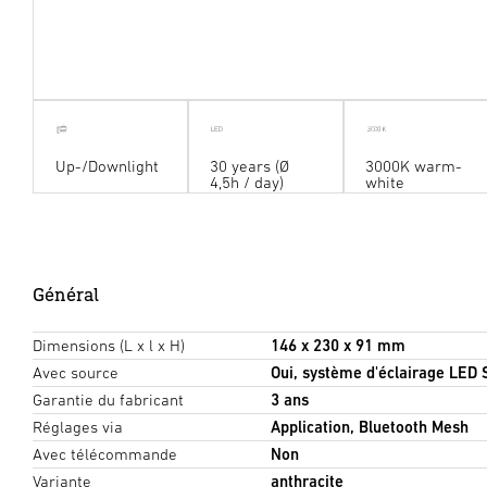
Up-/Downlight
30 years (Ø
3000K warm-
4,5h / day)
white
Général
Dimensions (L x l x H)
146 x 230 x 91 mm
Avec source
Oui, système d'éclairage LED
Garantie du fabricant
3 ans
Réglages via
Application, Bluetooth Mesh
Avec télécommande
Non
Variante
anthracite