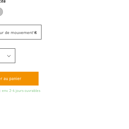
cite
acite
argenté
:
env. 2-4 jours ouvrables