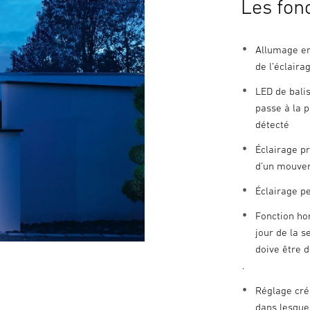
Les fon
Allumage en
de l’éclair
LED de bali
passe à la 
détecté
Éclairage pr
d’un mouvem
Éclairage p
Fonction ho
jour de la 
doive être 
.
Réglage cré
dans lesque