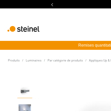
Remises quantitati
Luminaire extérieur LED à détection
L 810 SC anthracite
Produits
Luminaires
Par catégorie de produits
Appliques Up &
Caractéristiques
Caractéristiques techniques
Détails