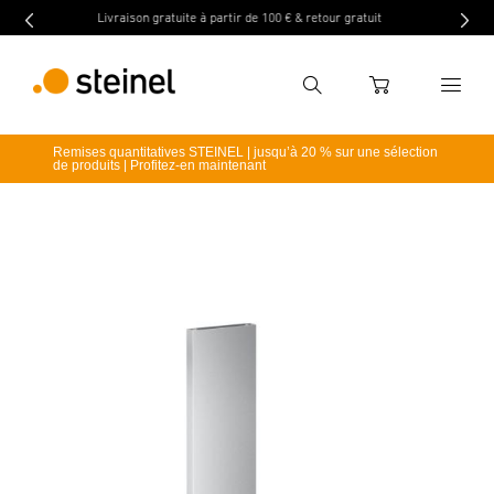
100 € & retour gratuit
Acheter maintenant, payer plus tard avec PayPa
Recherche
WARENKORB
Remises quantitatives STEINEL | jusqu’à 20 % sur une sélection
retour
Caractéristiques techniques
Téléchargement
de produits | Profitez-en maintenant
Entrer critère de recherche
Recherche