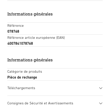
Informations générales
Référence
078768
Référence article européenne (EAN)
4007841078768
Informations générales
Catègorie de produits
Pièce de rechange
Téléchargements
Fiche technique
(PDF, 616 KB)
Consignes de Sécurité et Avertissements
Lancer le téléchargement