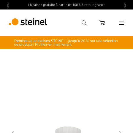
gratuite à partir de 100 € & retour gratuit
Acheter maintenant, payer 
Recherche
WARENKORB
Remises quantitatives STEINEL | jusqu’à 20 % sur une sélection
retour
Caractéristiques techniques
Informations sur 
de produits | Profitez-en maintenant
Entrer critère de recherche
Recherche