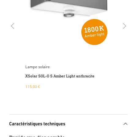
Lampe solaire
Lam
XSolar SOL-O S Amber Light anthracite
XSo
115,00 €
135
Caractéristiques techniques