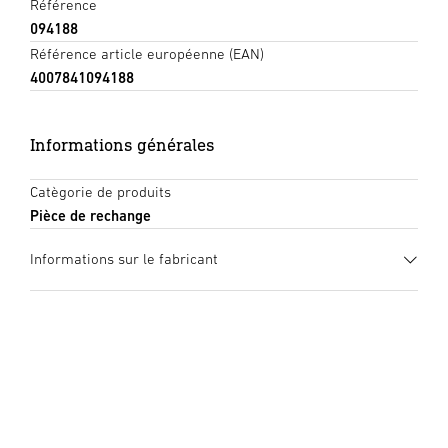
Référence
094188
Référence article européenne (EAN)
4007841094188
Informations générales
Catègorie de produits
Pièce de rechange
Informations sur le fabricant
Fabricant
STEINEL GmbH
Dieselstraße 80-84
33442 Herzebrock-Clarholz
Allemagne
product@steinel.de