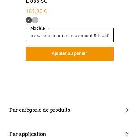
L 835 SC
IS
189,00 €
69
Modèle
Ajouter au panier
Par catégorie de produits
Nouveautés
Système d'éclairage de jardin 24V
Par application