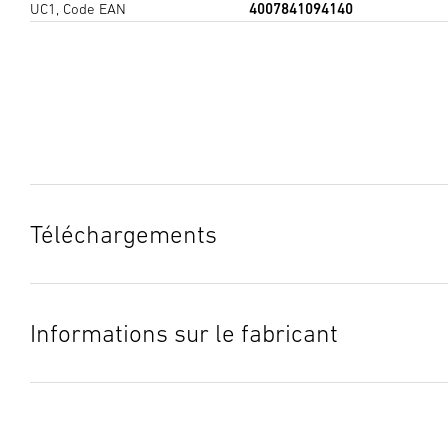
UC1, Code EAN
4007841094140
Téléchargements
Informations sur le fabricant
Fabricant
STEINEL GmbH
Dieselstraße 80-84