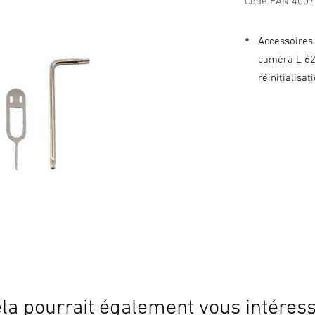
Code EAN 400
Accessoires
caméra L 625
réinitialisat
la pourrait également vous intéres