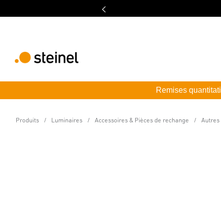
Remises quantitati
Pièce de rechange
Accessoires de monta
Produits
Luminaires
Accessoires & Pièces de rechange
Autres
Caractéristiques techniques
Téléchargements
Informat