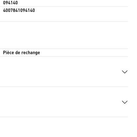
094140
4007841094140
Pièce de rechange