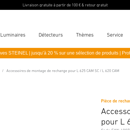
Livraison gratuite à partir de 100 € & retour gratuit
Luminaires
Détecteurs
Thèmes
Service
Ent
ves STEINEL | jusqu’à 20 % sur une sélection de produits | Pro
Reche
ge de rechange pour L 625 CAM SC 
N
Accessoires de montage de rechange pour L 625 CAM SC / L 620 CAM
ions sur le fabricant
Accessoires
M
Mot 
Pièce de rech
Accesso
pour L 